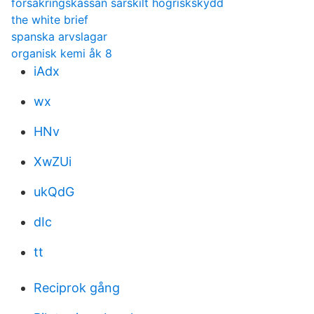
försäkringskassan särskilt högriskskydd
the white brief
spanska arvslagar
organisk kemi åk 8
iAdx
wx
HNv
XwZUi
ukQdG
dIc
tt
Reciprok gång