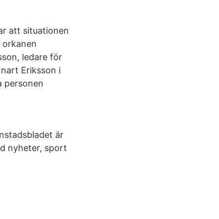
r att situationen
är orkanen
son, ledare för
nnart Eriksson i
ta personen
anstadsbladet är
d nyheter, sport