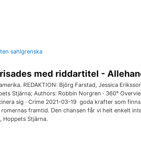
ten sahlgrenska
risades med riddartitel - Alleha
merika. REDAKTION: Björg Farstad, Jessica Eriksson,
ets Stjärna; Authors: Robbin Norgren · 360° Overvi
inera sig · Crime 2021-03-19 goda krafter som finns
 romernas framtid. Den chansen får vi helt enkelt inte
, Hoppets Stjärna.