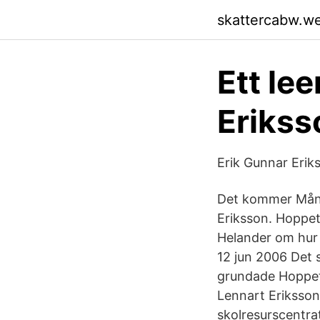
skattercabw.w
Ett le
Erikss
Erik Gunnar Erik
Det kommer Många
Eriksson. Hoppet
Helander om hur 
12 jun 2006 Det s
grundade Hoppets 
Lennart Eriksson
skolresurscentra