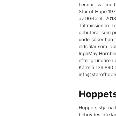
Lennart var med 
Star of Hope 197
av 90-talet. 201
Tältmissionen. L
debuterar som pr
undersöker han h
eldsjälar som job
IngaMay Hörnber
efter grundaren o
Kärrsjö 136 890 
info@starofhope.
Hoppets
Hoppets stjärna 
behövdes inte län