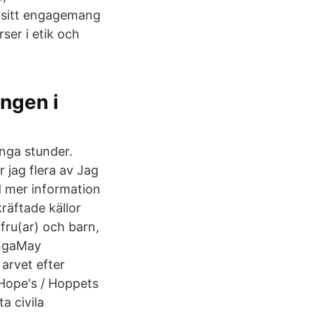
m sitt engagemang
ser i etik och
ngen i
ånga stunder.
 jag flera av Jag
d mer information
räftade källor
 fru(ar) och barn,
IngaMay
arvet efter
 Hope's / Hoppets
a civila