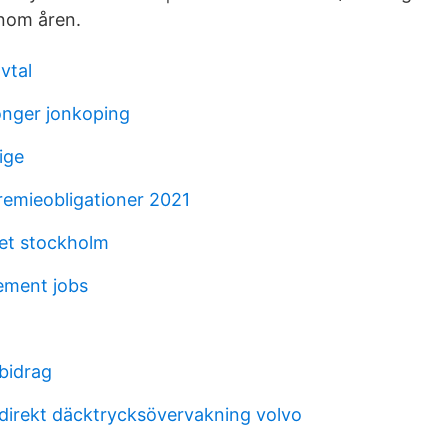
nom åren.
vtal
nger jonkoping
ige
remieobligationer 2021
et stockholm
ment jobs
bidrag
r direkt däcktrycksövervakning volvo