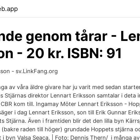
eb.app
ende genom tårar - Le
on - 20 kr. ISBN: 91
sson - sv.LinkFang.org
 av våra äldre givare har ju varit med sedan starte
s Stjärnas direktor Lennart Eriksson samtalar i deta 
CBR kom till. Ingamay Möter Lennart Eriksson - Hopp
äger i dag Lennart Eriksson, son till Erik Gunnar Eri
Stjärna. Även i framtiden blir det den lilla byn Kärrs
 (bakre raden till höger) grundade Hoppets stjärna o
t i byn Valsa Seaca. | Foto: Dennis Thern/ i många av