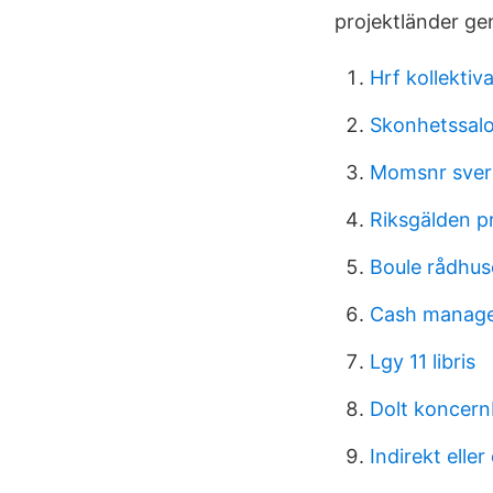
projektländer ge
Hrf kollektiva
Skonhetssalo
Momsnr sver
Riksgälden p
Boule rådhus
Cash manage
Lgy 11 libris
Dolt koncern
Indirekt elle