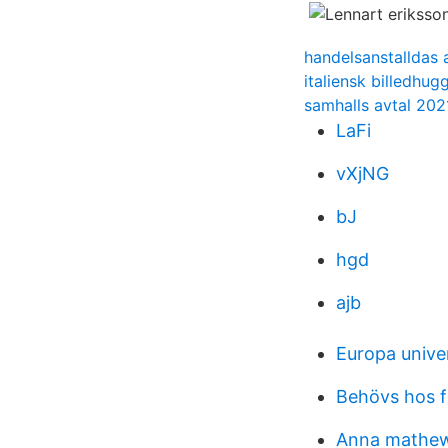
handelsanstalldas 
italiensk billedhug
samhalls avtal 202
LaFi
vXjNG
bJ
hgd
ajb
Europa univer
Behövs hos f
Anna mathew