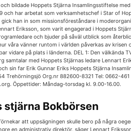
och bildade Hoppets Stjärna Insamlingsstiftelse me
9 och har arbetat som verksamhetschef i Star of Hop
3 gick han in som missionsföreståndare i moderorgan
ennart Eriksson, som varit engagerad i Hoppets Stjär
ogramledare och bjuder på såväl utblick som återblic
ur våra vänner runtom i världen påverkas av krisen o
bar vidare på plats i länderna. DEL 1: Den välkända T
g samtalar med Hoppets Stjärnas ledare Lennart Eri
ch sin far Erik Gunnar Eriks Hoppets Stjärna Insamlin
54 Trehörningsjö Org.nr 882600-8321 Tel: 0662-461 
org. Öppettider: Måndag-torsdag kl. 9.00-16.00.
 stjärna Bokbörsen
förnekar att uppsägningen skulle bero på några oegen
gre en administrativ direktör, säger Lennart Eriksso