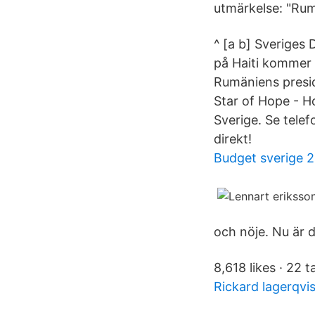
utmärkelse: "Rum
^ [a b] Sveriges
på Haiti kommer 
Rumäniens presid
Star of Hope - Ho
Sverige. Se tele
direkt!
Budget sverige 
och nöje. Nu är de
8,618 likes · 22 t
Rickard lagerqvis