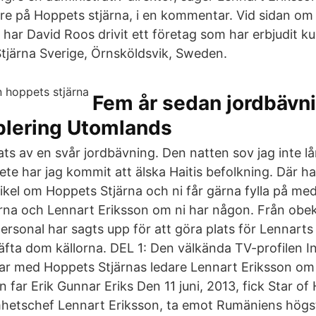
e på Hoppets stjärna, i en kommentar. Vid sidan o
 har David Roos drivit ett företag som har erbjudit kur
tjärna Sverige, Örnsköldsvik, Sweden.
Fem år sedan jordbävni
ablering Utomlands
ats av en svår jordbävning. Den natten sov jag inte l
te har jag kommit att älska Haitis befolkning. Där har
tikel om Hoppets Stjärna och ni får gärna fylla på me
na och Lennart Eriksson om ni har någon. Från obek
personal har sagts upp för att göra plats för Lennarts
räfta dom källorna. DEL 1: Den välkända TV-profilen 
r med Hoppets Stjärnas ledare Lennart Eriksson om 
 far Erik Gunnar Eriks Den 11 juni, 2013, fick Star of
hetschef Lennart Eriksson, ta emot Rumäniens högst