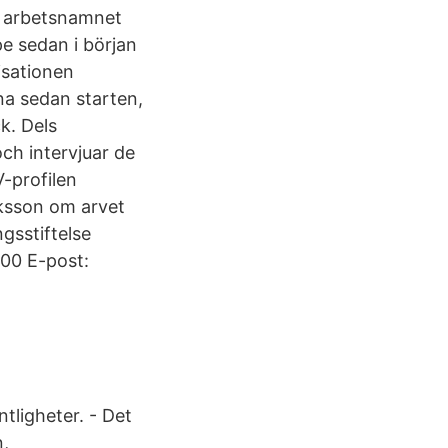
d arbetsnamnet
e sedan i början
isationen
na sedan starten,
k. Dels
ch intervjuar de
V-profilen
ksson om arvet
gsstiftelse
00 E-post:
tligheter. - Det
n,