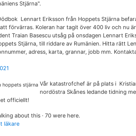
äniens Stjärna".
 Dödbok Lennart Eriksson från Hoppets Stjärna befara
att förvärras. Koleran har tagit över 400 liv och nu 
ent Traian Basescu utsåg på onsdagen Lennart Eriks
ppets Stjärna, till riddare av Rumänien. Hitta rätt Le
fonnummer, adress, karta, grannar, jobb mm. Kontak
2021
Vår katastrofchef är på plats i Kristi
nordöstra Skånes ledande tidning me
t officiellt!
alking about this · 70 were here.
t läkare