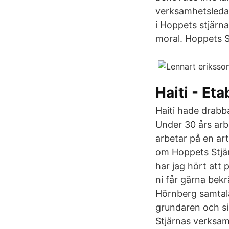
verksamhetsledar
i Hoppets stjärna
moral. Hoppets S
Haiti - Et
Haiti hade drabb
Under 30 års arbe
arbetar på en ar
om Hoppets Stjär
har jag hört att 
ni får gärna bek
Hörnberg samtala
grundaren och sin
Stjärnas verksam